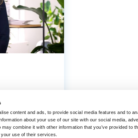
Articolazioni
Ginocchi
05 Dicembre 2023
ri nello
Problemi all
s
?
domande pi
ise content and ads, to provide social media features and to an
information about your use of our site with our social media, adve
ialista in
Pierfrancesco Bettinso
 may combine it with other information that you’ve provided to t
mologia presso
ortopedia e traumatol
 your use of their services.