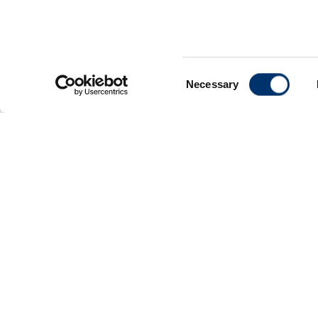
l’Università degli Studi di Roma “For
alle domande più frequenti dei pazien
problematiche oculari.
Consent
Necessary
Selection
LEGGI DI PIÙ