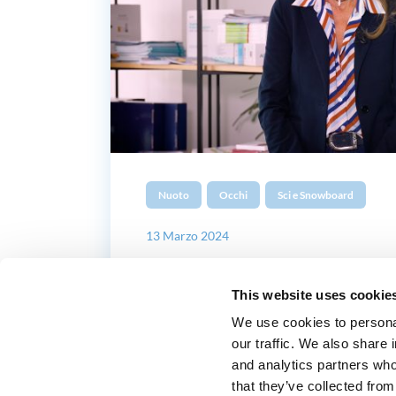
Nuoto
Occhi
Sci e Snowboard
13 Marzo 2024
Problematiche ocula
This website uses cookie
sport: come gestirle
We use cookies to personal
our traffic. We also share 
Emilia Cantera, medico chirurgo, spec
and analytics partners who
oftalmologia e responsabile di oftal
that they’ve collected from