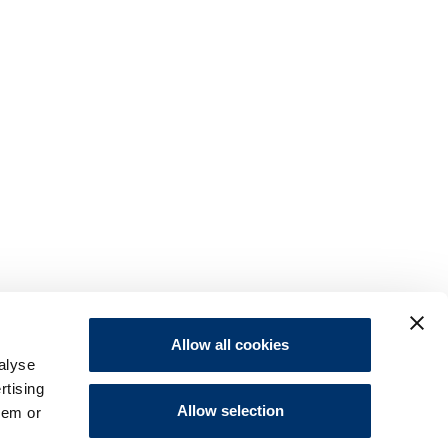
o
Tendini
e articolazioni: le
Allow all cookies
ù frequenti
alyse
rtising
li, medico chirurgo, specialista in
Allow selection
hem or
ogia dello sport, medico sociale