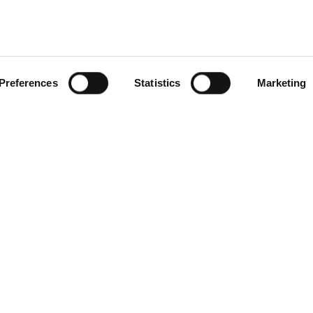
o Italico” risponde
Pallacanestro Brescia
ti in merito alla
frequenti dei pazienti
articolazioni.
Preferences
Statistics
Marketing
LEGGI DI PIÙ