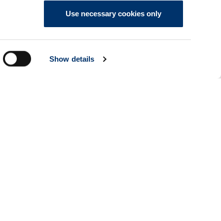
, risponde alle domande più
Use necessary cookies only
 in merito alla problematiche alle
Show details