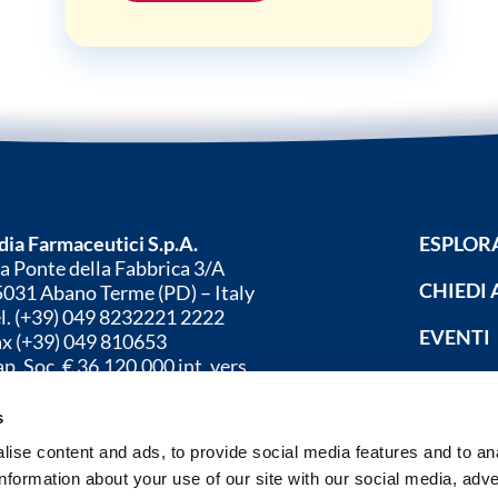
dia Farmaceutici S.p.A.
ESPLOR
a Ponte della Fabbrica 3/A
CHIEDI 
031 Abano Terme (PD) – Italy
l. (+39) 049 8232221 2222
EVENTI
ax (+39) 049 810653
p. Soc. € 36.120.000 int. vers.
REGIST
C.I.A.A. PD n. 80793
cr. Reg. Imp. PD
s
d. Fisc. e P. IVA 00204260285
ise content and ads, to provide social media features and to an
information about your use of our site with our social media, adve