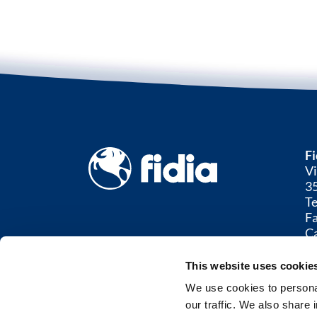
Fi
Vi
35
Te
F
Ca
C.
Is
This website uses cookie
Co
We use cookies to personal
our traffic. We also share 